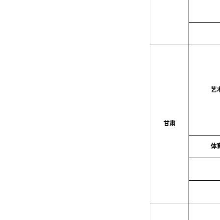
艺
甘肃
体