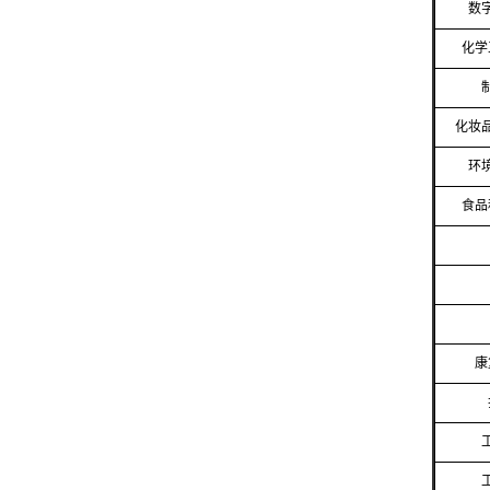
数
化学
化妆
环
食品
康